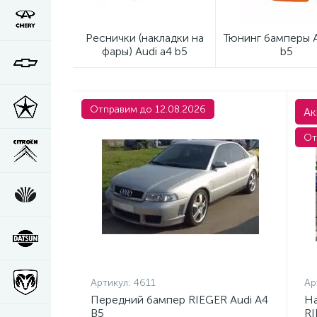
Реснички (накладки на
Тюнинг бамперы A
фары) Audi a4 b5
b5
Отправим до 12.08.2026
Ак
От
Артикул:
4611
Ар
Передний бампер RIEGER Audi A4
На
B5
RI