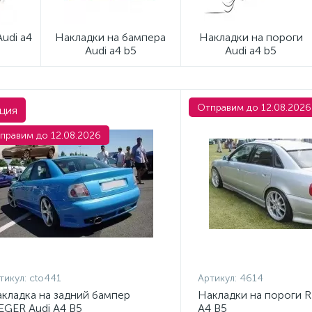
udi a4
Накладки на бампера
Накладки на пороги
Audi a4 b5
Audi a4 b5
Отправим до 12.08.2026
ция
правим до 12.08.2026
тикул:
cto441
Артикул:
4614
кладка на задний бампер
Накладки на пороги R
EGER Audi A4 B5
A4 B5