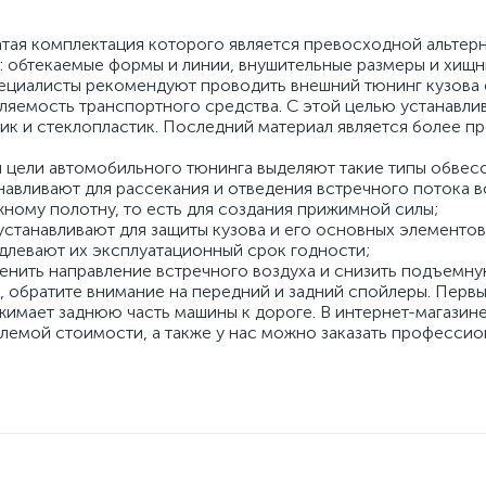
гатая комплектация которого является превосходной альте
р: обтекаемые формы и линии, внушительные размеры и хи
пециалисты рекомендуют проводить внешний тюнинг кузова 
авляемость транспортного средства. С этой целью устанав
к и стеклопластик. Последний материал является более пр
 цели автомобильного тюнинга выделяют такие типы обвесо
авливают для рассекания и отведения встречного потока в
ному полотну, то есть для создания прижимной силы;
устанавливают для защиты кузова и его основных элементо
длевают их эксплуатационный срок годности;
менить направление встречного воздуха и снизить подъемну
, обратите внимание на передний и задний спойлеры. Перв
жимает заднюю часть машины к дороге. В интернет-магазин
лемой стоимости, а также у нас можно заказать профессио