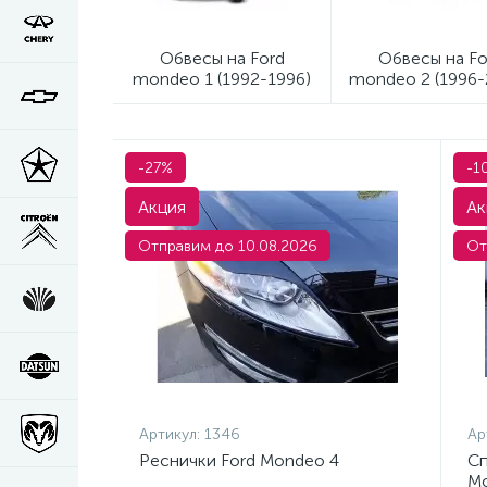
Обвесы на Ford
Обвесы на Fo
mondeo 1 (1992-1996)
mondeo 2 (1996-
-27%
-1
Акция
Ак
Отправим до 10.08.2026
От
Артикул:
1346
Ар
Реснички Ford Mondeo 4
Сп
Mo