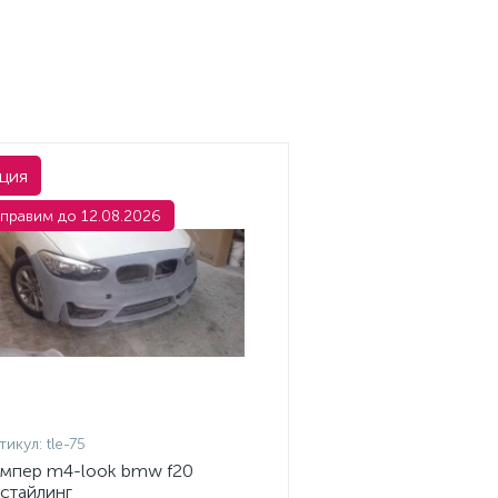
ция
правим до 12.08.2026
тикул:
tle-75
мпер m4-look bmw f20
стайлинг