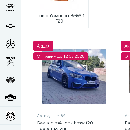
Тюнинг бамперы BMW 1
F20
Акция
Ак
Отправим до 12.08.2026
От
Артикул:
tle-89
Ар
Бампер m4-look bmw f20
Ба
дорестайлинг
ре