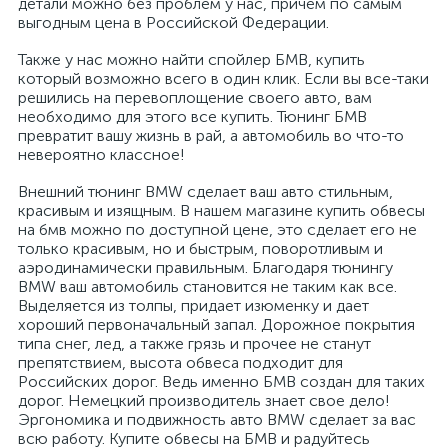
детали можно без проблем у нас, причем по самым
выгодным цена в Российской Федерации.
Также у нас можно найти спойлер БМВ, купить
который возможно всего в один клик. Если вы все-таки
решились на перевоплощение своего авто, вам
необходимо для этого все купить. Тюнинг БМВ
превратит вашу жизнь в рай, а автомобиль во что-то
невероятно классное!
Внешний тюнинг BMW сделает ваш авто стильным,
красивым и изящным. В нашем магазине купить обвесы
на бмв можно по доступной цене, это сделает его не
только красивым, но и быстрым, поворотливым и
аэродинамически правильным. Благодаря тюнингу
BMW ваш автомобиль становится не таким как все.
Выделяется из толпы, придает изюменку и дает
хороший первоначальный запал. Дорожное покрытия
типа снег, лед, а также грязь и прочее не станут
препятствием, высота обвеса подходит для
Российских дорог. Ведь именно БМВ создан для таких
дорог. Немецкий производитель знает свое дело!
Эргономика и подвижность авто BMW сделает за вас
всю работу. Купите обвесы на БМВ и радуйтесь