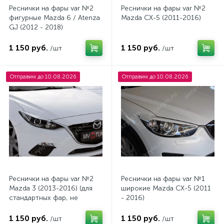
Реснички на фары var №2
Реснички на фары var №2
фигурные Mazda 6 / Atenza
Mazda CX-5 (2011-2016)
GJ (2012 - 2018)
1 150 руб.
1 150 руб.
/шт
/шт
Отправим до 10.08.2026
Отправим до 10.08.2026
Реснички на фары var №2
Реснички на фары var №1
Mazda 3 (2013-2016) (для
широкие Mazda CX-5 (2011
стандартных фар, не
- 2016)
подходят на модели с
адаптивными фарами)
1 150 руб.
1 150 руб.
/шт
/шт