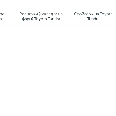
арок
Реснички (накладки на
Спойлеры на Toyota
a
фары) Toyota Tundra
Tundra