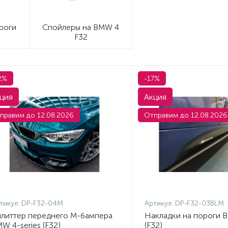
роги
Спойлеры на BMW 4
F32
2%
-17%
ция
Акция
правим до 12.08.2026
Отправим до 12.08.2026
тикул:
DP-F32-04M
Артикул:
DP-F32-03BLM
литтер переднего М-бампера
Накладки на пороги B
W 4-series (F32)
(F32)