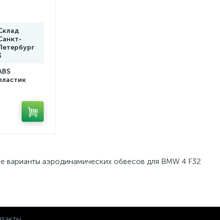
Склад
Санкт-
Петербург
3
ABS
пластик
ые варианты аэродинамических обвесов для BMW 4 F32
такты