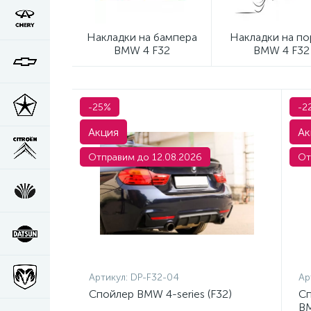
Накладки на бампера
Накладки на по
BMW 4 F32
BMW 4 F32
-25%
-2
Акция
Ак
Отправим до 12.08.2026
От
Артикул:
DP-F32-04
Ар
Спойлер BMW 4-series (F32)
Сп
BM