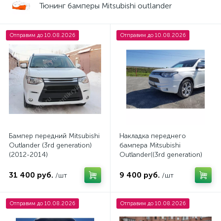
Тюнинг бамперы Mitsubishi outlander
Отправим до 10.08.2026
Отправим до 10.08.2026
Бампер передний Mitsubishi
Накладка переднего
Outlander (3rd generation)
бампера Mitsubishi
(2012-2014)
Outlander((3rd generation)
Broomer Design (2012-
2014)
31 400 руб.
9 400 руб.
/шт
/шт
Отправим до 10.08.2026
Отправим до 10.08.2026