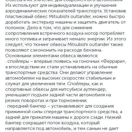
Их используют для индивидуализации и улучшения
аэродинамических показателей транспорта. Установив
пластиковый обвес Mitsubishi outlander, можно быстро
доработать экстерьер машины и защитить двигатель от
поломок. Дело в том, что для снижения
сопротивления встречного воздуха мотор потребляет
много топлива и затрачивает немало энергии. Из этого
следует, что тюнинг обвесы Mitsubishi outlander также
позволяют сэкономить на расходе бензина.
Основными элементами обвеса являются:
· спойлеры – впервые появись на гоночных «Феррари»,
а впоследствии их стали устанавливать на обычные
транспортные средства. Они делают управление
автомобилем на высоких скоростях стабильным и
служат для увеличения тяги. Спойлеры, как и
спортивные обвесы для митсубиси аутлендер,
уменьшают подъем задней части автомобиля на
резких поворотах и при торможении;
· передний бампер – устанавливают для создания
прижимной силы спереди транспортного средства, а
задний для прижатия машины к дороге сзади. Низкий
бампер сокращает поток воздуха, который
направляется под автомобиль, и тем самым не дает