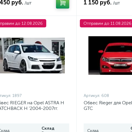
 450 руб.
1 150 руб.
/шт
/шт
правим до 12.08.2026
Отправим до 11.08.2026
тикул:
1897
Артикул:
608
вес RIEGER на Opel ASTRA H
Обвес Rieger для Opel
TCHBACK H '2004-2007гг.
GTC
Склад
Склад
Склад