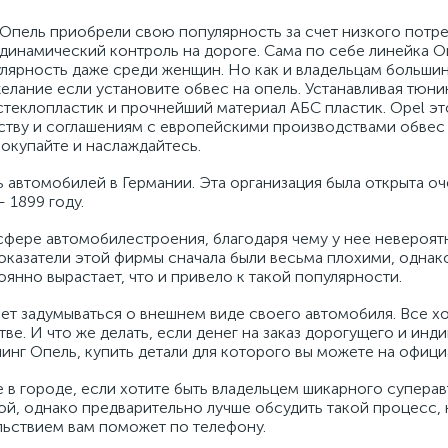
пель приобрели свою популярность за счет низкого потре
инамический контроль на дороге. Сама по себе линейка Оп
улярность даже среди женщин. Но как и владельцам больши
елание если установите обвес на опель. Устанавливая тюни
стеклопластик и прочнейший материал АБС пластик. Opel э
ству и соглашениям с европейскими производствами обвес
покупайте и наслаждайтесь.
автомобилей в Германии. Эта организация была открыта оче
 1899 году.
сфере автомобилестроения, благодаря чему у нее невероят
оказатели этой фирмы сначала были весьма плохими, однак
янно вырастает, что и привело к такой популярности.
т задумываться о внешнем виде своего автомобиля. Все хот
е. И что же делать, если денег на заказ дорогущего и инд
инг Опель, купить детали для которого вы можете на офиц
 в городе, если хотите быть владельцем шикарного суперав
ой, однако предварительно лучше обсудить такой процесс,
льствием вам поможет по телефону.