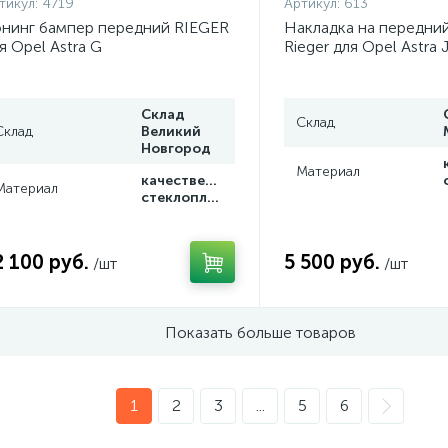
тикул:
4719
Артикул:
613
нинг бампер передний RIEGER
Накладка на передни
я Opel Astra G
Rieger для Opel Astra 
Склад
Склад
Склад
Великий
Новгород
Материал
качественный
Материал
стеклопластик
2 100 руб.
5 500 руб.
/шт
/шт
Показать больше товаров
1
2
3
...
5
6