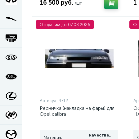
16 500 руб.
1
/шт
Отправим до 07.08.2026
От
Артикул:
4712
Ар
Ресничка (накладка на фары) для
Об
Opel calibra
HA
качественный
Материал