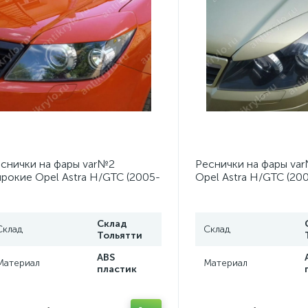
снички на фары var№2
Реснички на фары var
рокие Opel Astra H/GTC (2005-
Opel Astra H/GTC (20
11)
Склад
Склад
Склад
Тольятти
ABS
Материал
Материал
пластик