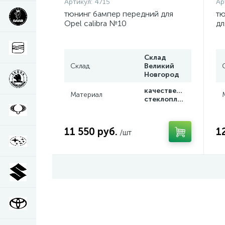
Артикул:
4715
Ар
тюнинг бампер передний для
тю
Opel calibra №10
дл
Склад
Склад
Великий
Новгород
качественный
Материал
стеклопластик
11 550 руб.
1
/шт