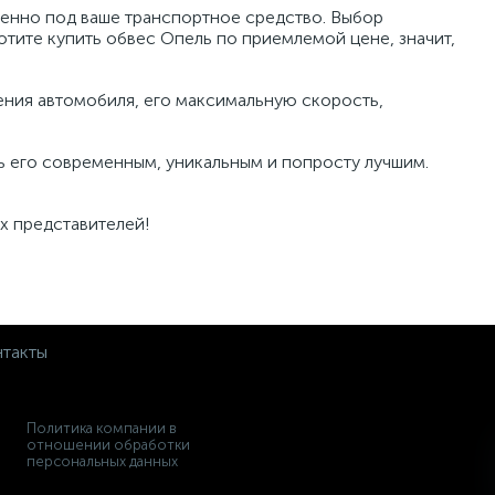
менно под ваше транспортное средство. Выбор
хотите купить обвес Опель по приемлемой цене, значит,
ения автомобиля, его максимальную скорость,
ь его современным, уникальным и попросту лучшим.
их представителей!
такты
Политика компании в
отношении обработки
персональных данных