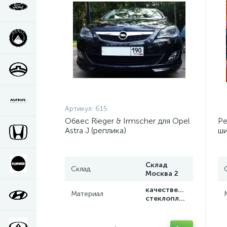
Артикул:
615
Обвес Rieger & Irmscher для Opel
Ре
Astra J (реплика)
ши
20
Склад
Склад
Москва 2
качественный
Материал
стеклопластик