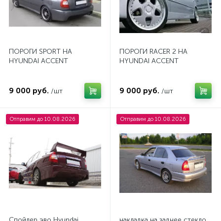
ПОРОГИ SPORT НА
ПОРОГИ RACER 2 НА
HYUNDAI ACCENT
HYUNDAI ACCENT
9 000 руб.
9 000 руб.
/шт
/шт
Отправим до 10.08.2026
Отправим до 10.08.2026
Cпойлер эво Hyundai
накладка на заднее стекло