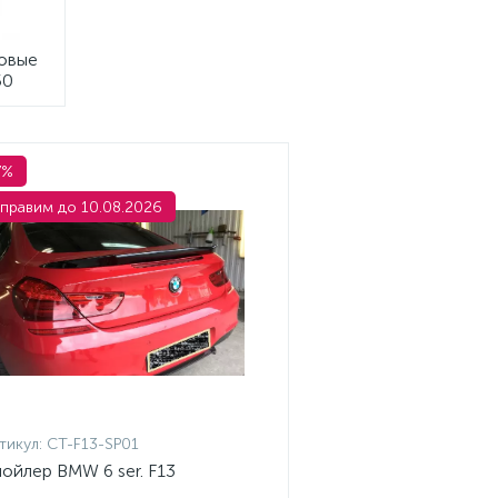
овые
50
7%
правим до 10.08.2026
тикул:
CT-F13-SP01
ойлер BMW 6 ser. F13