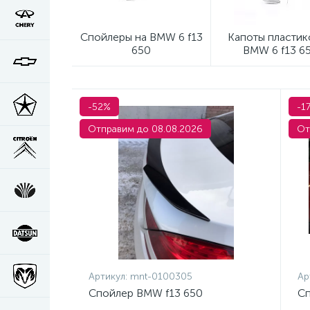
Спойлеры на BMW 6 f13
Капоты пластик
650
BMW 6 f13 6
-52%
-1
Отправим до 08.08.2026
От
Артикул:
mnt-0100305
Ар
Спойлер BMW f13 650
Сп