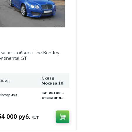
мплект обвеса The Bentley
ntinental GT
Склад
Склад
Москва 10
качественный
Материал
стеклопластик
54 000 руб.
/шт