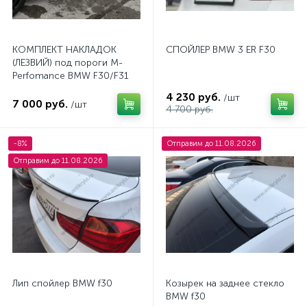
КОМПЛЕКТ НАКЛАДОК
СПОЙЛЕР BMW 3 ER F30
(ЛЕЗВИЙ) под пороги M-
Perfomance BMW F30/F31
(под покраску)
4 230 руб.
/шт
7 000 руб.
/шт
4 700 руб.
-8%
Отправим до 11.08.2026
Отправим до 11.08.2026
Лип спойлер BMW f30
Козырек на заднее стекло
BMW f30