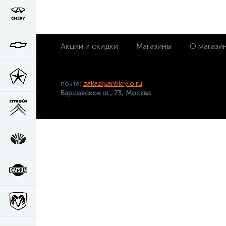
Акции и скидки
Магазины
О магази
почта:
zakaz@antikrylo.ru
Варшавское ш., 73, Москва