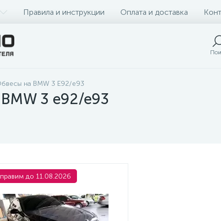
Правила и инструкции
Оплата и доставка
Конт
Пои
бвесы на BMW 3 E92/e93
 BMW 3 e92/e93
правим до 11.08.2026