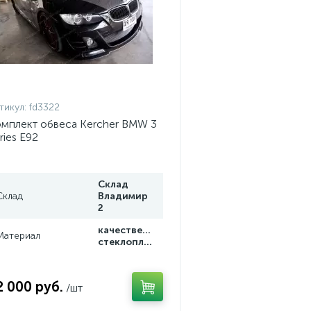
тикул:
fd3322
мплект обвеса Kercher BMW 3
ries E92
Склад
Склад
Владимир
2
качественный
Материал
стеклопластик
2 000 руб.
/шт