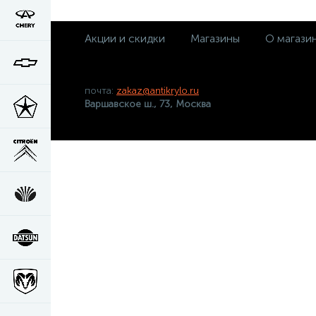
Акции и скидки
Магазины
О магази
почта:
zakaz@antikrylo.ru
Варшавское ш., 73, Москва