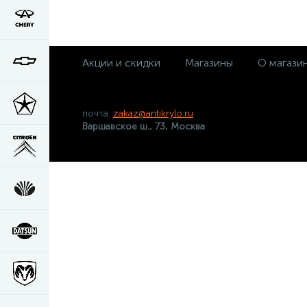
Акции и скидки
Магазины
О магази
почта:
zakaz@antikrylo.ru
Варшавское ш., 73, Москва