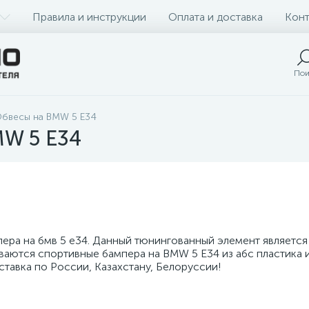
Правила и инструкции
Оплата и доставка
Конт
Пои
бвесы на BMW 5 Е34
W 5 Е34
пера на бмв 5 е34. Данный тюнингованный элемент являетс
ваются спортивные бампера на BMW 5 Е34 из абс пластика и
ставка по России, Казахстану, Белоруссии!