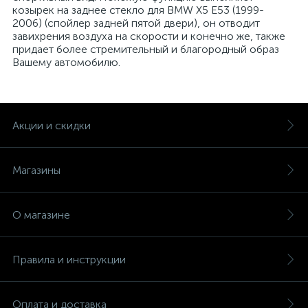
козырек на заднее стекло для BMW X5 E53 (1999-
2006) (спойлер задней пятой двери), он отводит
завихрения воздуха на скорости и конечно же, также
придает более стремительный и благородный образ
Вашему автомобилю.
Акции и скидки
Магазины
О магазине
Правила и инструкции
Оплата и доставка