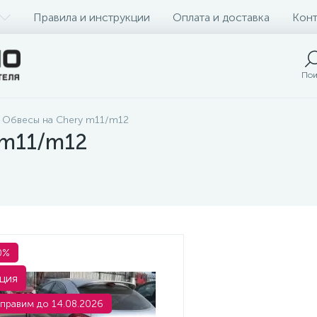
Правила и инструкции
Оплата и доставка
Конт
Пои
Обвесы на Chery m11/m12
 m11/m12
0%
ция
правим до 14.08.2026