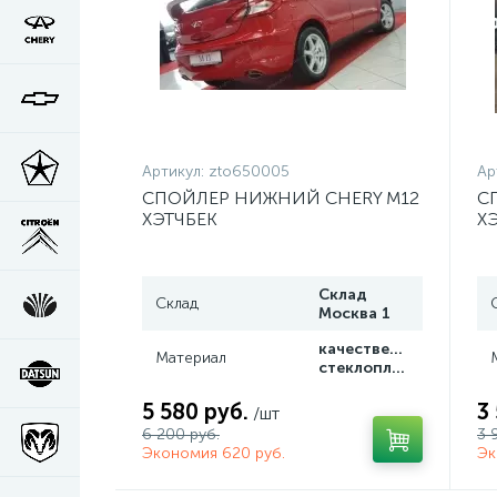
Артикул:
zto650005
Ар
СПОЙЛЕР НИЖНИЙ CHERY M12
С
ХЭТЧБЕК
Х
Склад
Склад
Москва 1
качественный
Материал
стеклопластик
5 580 руб.
3
/шт
6 200 руб.
3 
Экономия 620 руб.
Эк