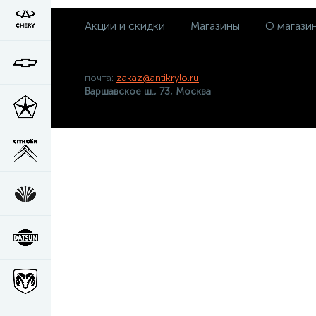
Акции и скидки
Магазины
О магази
почта:
zakaz@antikrylo.ru
Варшавское ш., 73, Москва