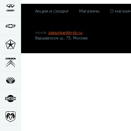
Акции и скидки
Магазины
О магази
почта:
zakaz@antikrylo.ru
Варшавское ш., 73, Москва