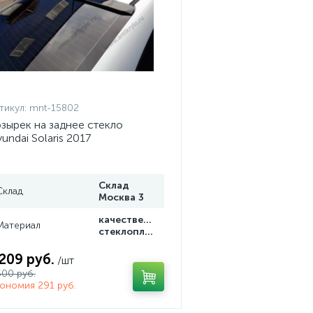
тикул:
mnt-15802
зырек на заднее стекло
undai Solaris 2017
Склад
Склад
Москва 3
качественный
Материал
стеклопластик
 209 руб.
/шт
500 руб.
ономия 291 руб.