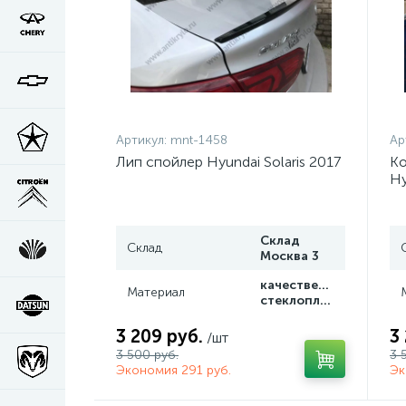
Артикул:
mnt-1458
Ар
Лип спойлер Hyundai Solaris 2017
Ко
Hy
Склад
Склад
Москва 3
качественный
Материал
стеклопластик
3 209 руб.
3
/шт
3 500 руб.
3 
Экономия 291 руб.
Эк