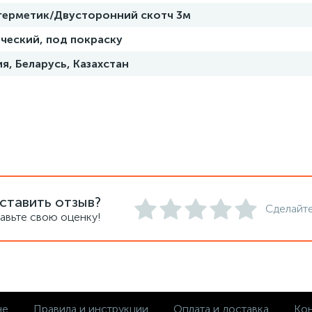
 герметик/Двусторонний скотч 3м
ческий, под покраску
я, Беларусь, Казахстан
ставить отзыв?
Сделайте
авьте свою оценку!
не
Правила и инструкции
Оплата и доставка
Кон