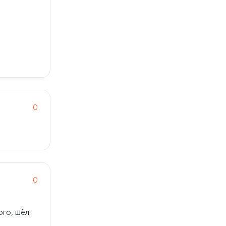
0
0
ого, шёл