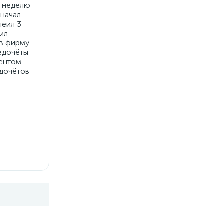
и неделю
.начал
леил 3
ил
 в фирму
недочёты
иентом
едочётов