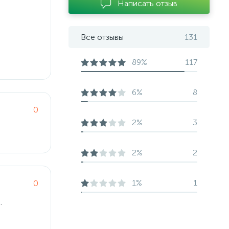
Написать отзыв
Все отзывы
131
89%
117
6%
8
0
2%
3
2%
2
1%
1
0
.