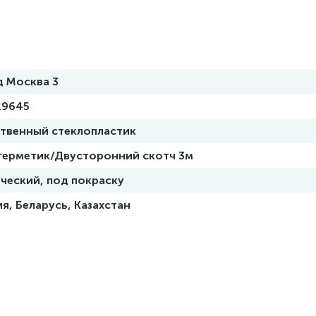
д Москва 3
19645
ственный стеклопластик
 герметик/Двусторонний скотч 3м
ческий, под покраску
я, Беларусь, Казахстан