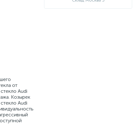
Склад Москва 3
ашего
екла от
стекло Audi
тажа. Козырек
 стекло Audi
дивидуальность
 агрессивный
доступной