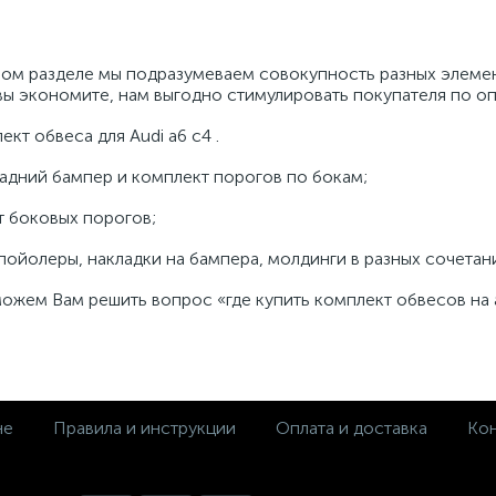
нном разделе мы подразумеваем совокупность разных элем
вы экономите, нам выгодно стимулировать покупателя по оп
кт обвеса для Audi a6 c4 .
задний бампер и комплект порогов по бокам;
т боковых порогов;
спойолеры, накладки на бампера, молдинги в разных сочета
жем Вам решить вопрос «где купить комплект обвесов на а
не
Правила и инструкции
Оплата и доставка
Кон