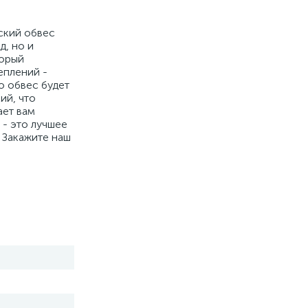
еский обвес
д, но и
торый
еплений -
о обвес будет
ий, что
ает вам
- это лучшее
. Закажите наш