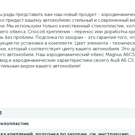
 мы рады представить вам наш новый продукт - аэродинамич
ко придаст вашему автомобилю стильный и современный ви
и. Мы используем только качественный стеклопластик, ко
его обвеса. Способ крепления - перенос или доработка кр
ь без проблем. Подгонка по зазорам - это гарантия того, чт
кция по установке в комплекте. Цвет элемента - техническ
ки, который соответствует цвету вашего автомобиля. Это д
его автомобиля. Наш аэродинамический обвес Magnus A6C5 
 вид и аэродинамические характеристики своего Audi A6 C5
стильным видом вашего автомобиля!
3
еклопластик
ка креплений, подгонка по зазорам, см. инструкцию