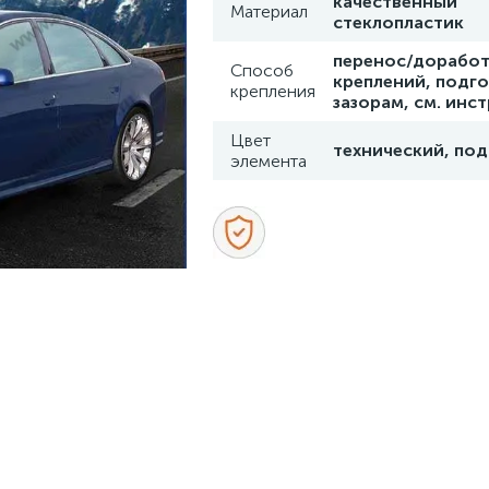
качественный
Материал
стеклопластик
перенос/доработ
Способ
креплений, подго
крепления
зазорам, см. инс
Цвет
технический, под
элемента