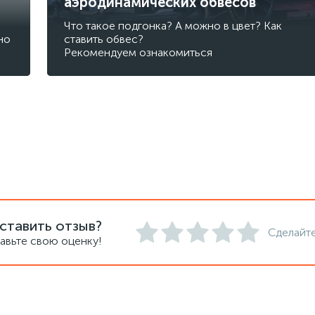
аэродинамических обвесов
Что такое подгонка? А можно в цвет? Как
но
ставить обвес?
Рекомендуем ознакомиться
ставить отзыв?
Сделайте
авьте свою оценку!