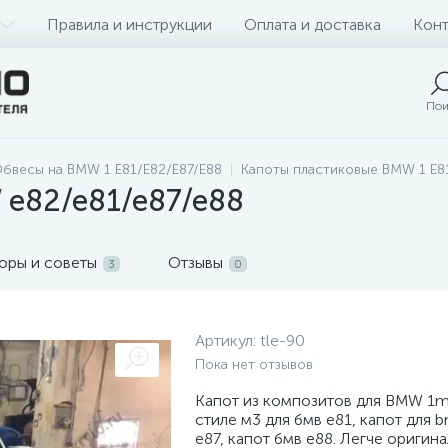
Правила и инструкции
Оплата и доставка
Конт
Пои
бвесы на BMW 1 E81/E82/E87/E88
Капоты пластиковые BMW 1 E8
 e82/e81/e87/e88
оры и советы
Отзывы
3
0
Артикул:
tle-90
Пока нет отзывов
Капот из композитов для BMW 1m.
стиле м3 для бмв е81, капот для 
е87, капот бмв е88. Легче оригинал