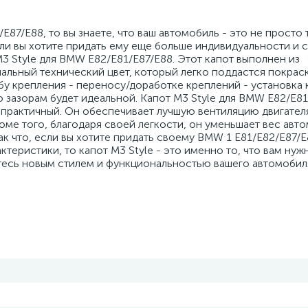
E87/E88, то вы знаете, что ваш автомобиль - это не просто
ли вы хотите придать ему еще больше индивидуальности и с
3 Style для BMW E82/E81/E87/E88. Этот капот выполнен из
альный технический цвет, который легко поддастся покрас
обу крепления - переносу/доработке креплений - установка 
 зазорам будет идеальной. Капот M3 Style для BMW E82/E81
и практичный. Он обеспечивает лучшую вентиляцию двигател
роме того, благодаря своей легкости, он уменьшает вес авт
ак что, если вы хотите придать своему BMW 1 E81/E82/E87/
теристики, то капот M3 Style - это именно то, что вам нуж
тесь новым стилем и функциональностью вашего автомобил