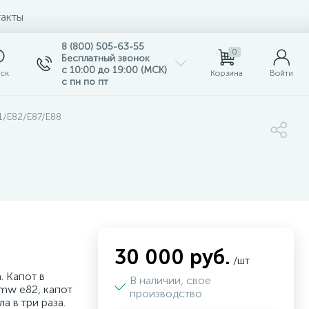
акты
8 (800) 505-63-55
0
Бесплатный звонок
с 10:00 до 19:00 (МСК)
ск
Корзина
Войти
с пн по пт
1/E82/E87/E88
30 000 руб.
/шт
 Капот в
В наличии, свое
bmw e82, капот
производство
а в три раза.