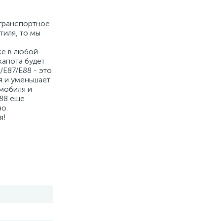
 транспортное
тиля, то мы
ке в любой
капота будет
/E87/E88 - это
я и уменьшает
омобиля и
E88 еще
но.
я!