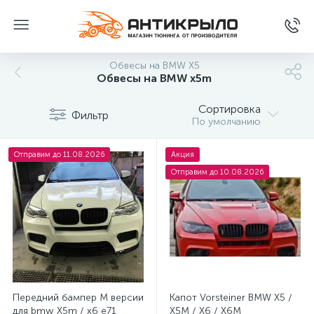
Обвесы на BMW X5
Обвесы на BMW x5m
Сортировка
Фильтр
По умолчанию
Отправим до 11.08.2026
Акция
Отправим до 10.08.2026
Передний бампер М версии
Капот Vorsteiner BMW X5 /
для bmw Х5m / x6 e71
X5M / X6 / X6M