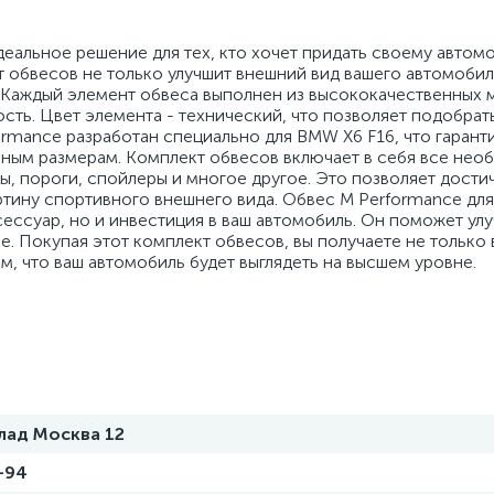
деальное решение для тех, кто хочет придать своему авто
 обвесов не только улучшит внешний вид вашего автомобиля
 Каждый элемент обвеса выполнен из высококачественных 
сть. Цвет элемента - технический, что позволяет подобрат
ormance разработан специально для BMW X6 F16, что гарант
ьным размерам. Комплект обвесов включает в себя все нео
ы, пороги, спойлеры и многое другое. Это позволяет дости
тину спортивного внешнего вида. Обвес M Performance для
ессуар, но и инвестиция в ваш автомобиль. Он поможет улу
е. Покупая этот комплект обвесов, вы получаете не только
ом, что ваш автомобиль будет выглядеть на высшем уровне.
лад Москва 12
e-94