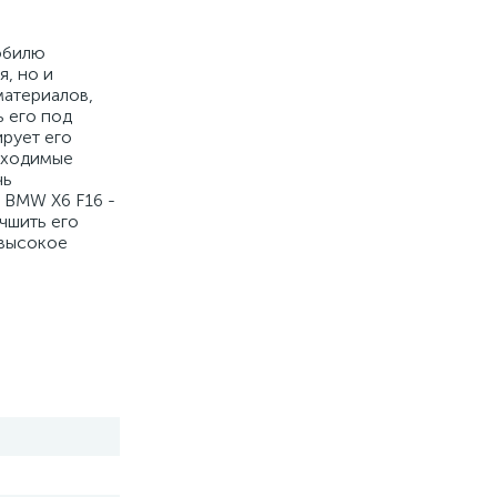
мобилю
, но и
материалов,
ь его под
ирует его
бходимые
чь
 BMW X6 F16 -
чшить его
 высокое