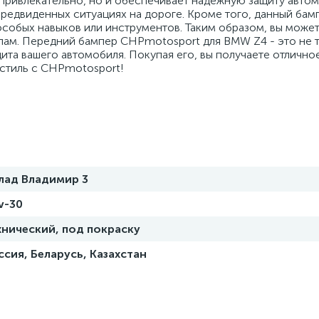
 привлекательно, но и обеспечивает надежную защиту авто
редвиденных ситуациях на дороге. Кроме того, данный бам
 особых навыков или инструментов. Таким образом, вы може
алам. Передний бампер CHPmotosport для BMW Z4 - это не 
ита вашего автомобиля. Покупая его, вы получаете отлично
 стиль с CHPmotosport!
лад Владимир 3
v-30
хнический, под покраску
ссия, Беларусь, Казахстан