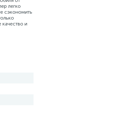
мобиля от
пер легко
те сэкономить
только
е качество и