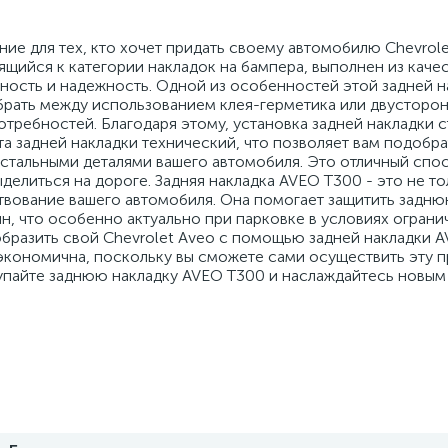
ние для тех, кто хочет придать своему автомобилю Chevrol
сящийся к категории накладок на бампера, выполнен из каче
чность и надежность. Одной из особенностей этой задней н
брать между использованием клея-герметика или двусторон
отребностей. Благодаря этому, установка задней накладки 
а задней накладки технический, что позволяет вам подобр
 остальными деталями вашего автомобиля. Это отличный спо
делиться на дороге. Задняя накладка AVEO T300 - это не т
твование вашего автомобиля. Она помогает защитить задню
, что особенно актуально при парковке в условиях ограни
бразить свой Chevrolet Aveo с помощью задней накладки A
и экономична, поскольку вы сможете сами осуществить эту 
купайте заднюю накладку AVEO T300 и наслаждайтесь новы