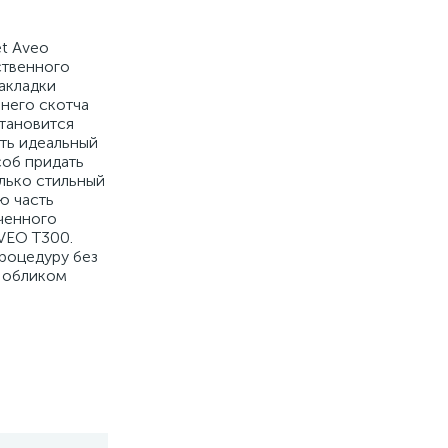
et Aveo
ственного
акладки
него скотча
становится
ать идеальный
соб придать
олько стильный
ю часть
ченного
VEO T300.
процедуру без
м обликом