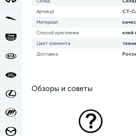
Склад
Скла
Артикул
CT-C
Материал
каче
Способ крепления
клей
Цвет элемента
техни
Доставка
Росси
Обзоры и советы