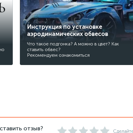
Инструкция по установке
аэродинамических обвесов
Что такое подгонка? А можно в цвет? Как
но
ставить обвес?
Рекомендуем ознакомиться
ставить отзыв?
Сделайте