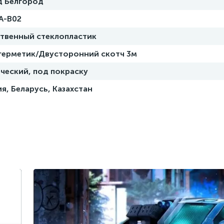
д Белгород
A-B02
ственный стеклопластик
 герметик/Двусторонний скотч 3м
ческий, под покраску
я, Беларусь, Казахстан