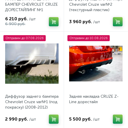
БАМПЕР CHEVROLET CRUZE
Chevrolet Cruze var№2
ДОРЕСТАЙЛИНГ №1
(текстурный пластик)
(2008-2012)
6 210 руб.
/шт
3 960 руб.
/шт
6 900 руб.
Отправим до 07.08.2026
Отправим до 10.08.2026
Диффузор заднего бампера
Задняя накладка CRUZE Z-
Chevrolet Cruze var№1 (под
Line дорестайл
покраску) (2008-2012)
2 990 руб.
5 500 руб.
/шт
/шт