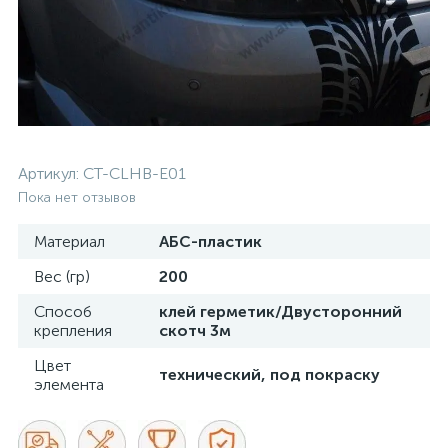
Артикул:
CT-CLHB-E01
Пока нет отзывов
Материал
АБС-пластик
Вес (гр)
200
Способ
клей герметик/Двусторонний
крепления
скотч 3м
Цвет
технический, под покраску
элемента