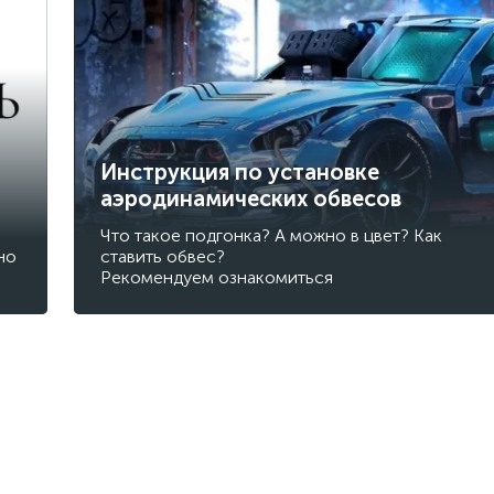
Инструкция по установке
аэродинамических обвесов
Что такое подгонка? А можно в цвет? Как
но
ставить обвес?
Рекомендуем ознакомиться