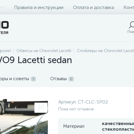
Правила и инструкции
Оплата и доставка
Конт
Пои
роле)
Обвесы на Chevrolet Lacetti
Спойлеры на Chevrolet Lacett
O9 Lacetti sedan
оры и советы
Отзывы
3
0
Артикул:
CT-CLC-SP02
Пока нет отзывов
качественны
Материал
стеклопласт