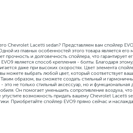
его Chevrolet Lacetti sedan? Представляем вам спойлер EV
дной из главных особенностей этого товара является его м
т прочность и долговечность спойлера, что гарантирует ег
EVO9 является способ крепления - болты. Благодаря этому
игается даже при высоких скоростях. Цвет элемента спойл
о вы можете выбрать любой цвет, который соответствует ва
 Таким образом, вы сможете создать стильный и гармоничн
 - это не только стильный аксессуар, но и функциональная 
обиля. Он помогает уменьшить сопротивление воздуха, что
упустите возможность придать вашему Chevrolet Lacetti s
тики. Приобретайте спойлер EVO9 прямо сейчас и наслажд