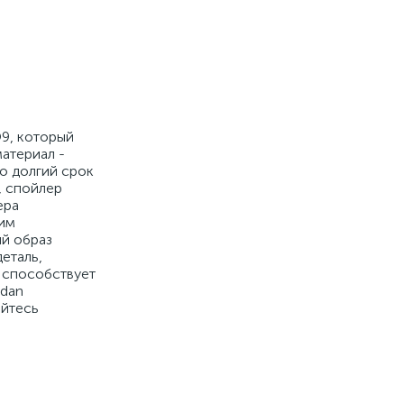
O9, который
атериал -
о долгий срок
, спойлер
ера
шим
ый образ
деталь,
 способствует
edan
айтесь