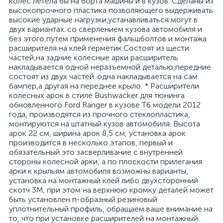
колес летела бы на борта машины и в кузов. Сделаны из
высокопрочного пластика позволяющего выдерживать
высокие ударные нагрузки,устанавливаться могут в
двух вариантах..со сверлением кузова автомобиля и
без этого,путем применения фальшболтов и монтажа
расширителя на клей герметик.Состоят из щести
частей,на задние колесные арки расширитель
накладывается одной неразъемной деталью,передние
состоят из двух частей..одна накладывается на сам
бампер,а другая на переднее крыло. * Расширители
колесных арок в стиле Bushwacker для тюнинга
обновленного Ford Ranger в кузове T6 модели 2012
года, производятся из прочного стеклопластика,
монтируются на штатный кузов автомобиля. Высота
арок 22 см, ширина арок 8,5 см, установка арок
производится в несколько этапов, первый и
обязательный это засверливание с внутренней
стороны колесной арки, а по плоскости прилегания
арки к крыльям автомобиля возможны варианты,
установка на монтажный клей либо двухсторонний
скотч 3М, при этом на верхнюю кромку деталей может
быть установлен п-образный резиновый
уплотнительный профиль, обращаем ваше внимание на
то, что при установке расширителей на монтажный