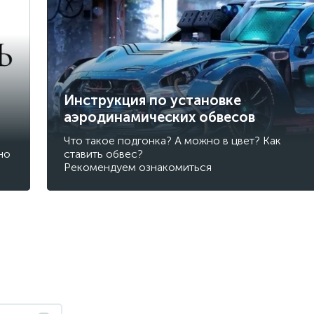
Инструкция по установке
аэродинамических обвесов
Что такое подгонка? А можно в цвет? Как
но
ставить обвес?
Рекомендуем ознакомиться