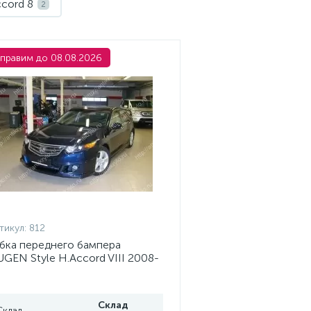
cord 8
2
правим до 08.08.2026
тикул:
812
ка переднего бампера
GEN Style H.Accord VIII 2008-
10 абс пластик
Склад
Склад