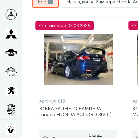
Все
Накладки на бампера Honda Ac
2
Отправим до 08.08.2026
От
Артикул:
813
Ар
ЮБКА ЗАДНЕГО БАМПЕРА
Юб
mugen HONDA ACCORD 8(VIII)
MU
абс пластик
20
Склад
Склад