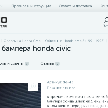
Правила и инструкции
Оплата и доставка
Конт
Пои
Обвесы на Honda Civic
Обвесы на Honda civic 5 (1991-1995)
 бампера honda civic
оры и советы
Отзывы
3
0
Артикул:
tle-43
Пока нет отзывов
в продаже комплект накладки (юб
бампера хонда цивик ек3, ек2, ек
в комплекте: передняя накладка 