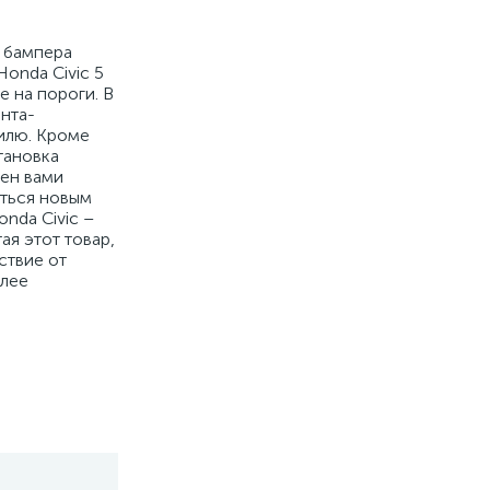
а бампера
Honda Civic 5
е на пороги. В
нта-
билю. Кроме
тановка
нен вами
ться новым
nda Civic –
ая этот товар,
ствие от
олее