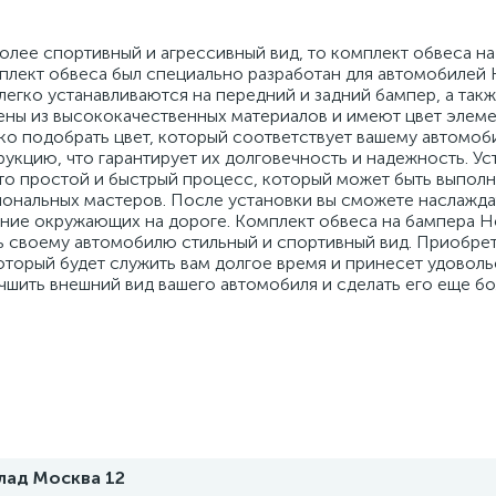
олее спортивный и агрессивный вид, то комплект обвеса н
омплект обвеса был специально разработан для автомобилей 
легко устанавливаются на передний и задний бампер, а такж
ены из высококачественных материалов и имеют цвет элеме
егко подобрать цвет, который соответствует вашему автомо
укцию, что гарантирует их долговечность и надежность. Ус
это простой и быстрый процесс, который может быть выпол
ональных мастеров. После установки вы сможете наслажда
ние окружающих на дороге. Комплект обвеса на бампера Ho
ть своему автомобилю стильный и спортивный вид. Приобрет
оторый будет служить вам долгое время и принесет удоволь
чшить внешний вид вашего автомобиля и сделать его еще б
лад Москва 12