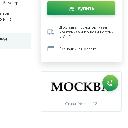
на бампер
Купить
стик.
ю и на
Доставка транспортными
компаниями по всей России
и СНГ
под
Безналичная оплата
Склад Москва 12