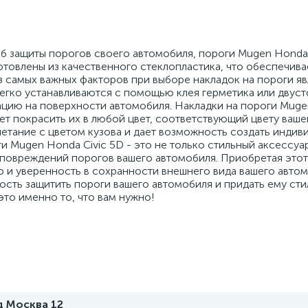
об защиты порогов своего автомобиля, пороги Mugen Honda 
готовлены из качественного стеклопластика, что обеспечив
з самых важных факторов при выборе накладок на пороги я
легко устанавливаются с помощью клея герметика или двус
цию на поверхности автомобиля. Накладки на пороги Muge
ет покрасить их в любой цвет, соответствующий цвету ваше
етание с цветом кузова и дает возможность создать индив
и Mugen Honda Civic 5D - это не только стильный аксессуар
 повреждений порогов вашего автомобиля. Приобретая этот 
но и уверенность в сохранности внешнего вида вашего авто
ость защитить пороги вашего автомобиля и придать ему ст
это именно то, что вам нужно!
д Москва 12