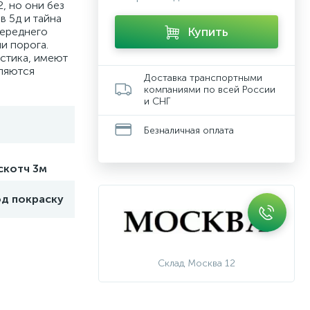
, но они без
в 5д и тайна
Купить
переднего
и порога.
астика, имеют
вляются
Доставка транспортными
компаниями по всей России
и СНГ
Безналичная оплата
скотч 3м
од покраску
Склад Москва 12