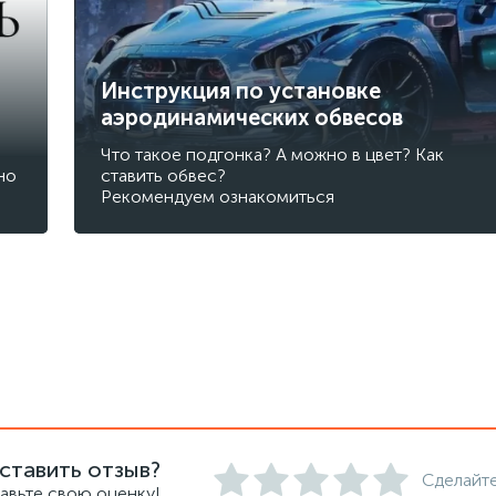
Инструкция по установке
аэродинамических обвесов
Что такое подгонка? А можно в цвет? Как
но
ставить обвес?
Рекомендуем ознакомиться
ставить отзыв?
Сделайте
авьте свою оценку!