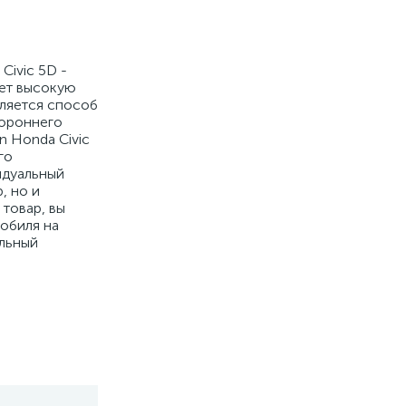
Civic 5D -
ает высокую
вляется способ
тороннего
n Honda Civic
го
идуальный
, но и
товар, вы
мобиля на
ильный