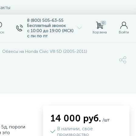
акты
8 (800) 505-63-55
0
Бесплатный звонок
с 10:00 до 19:00 (МСК)
ск
Корзина
Войти
с пн по пт
Обвесы на Honda Civic VIII 5D (2005-2011)
14 000 руб.
/шт
 5д, пороги
В наличии, свое
и это
производство