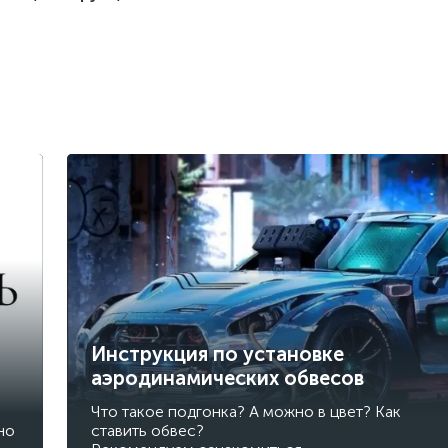
Инструкция по установке
аэродинамических обвесов
Что такое подгонка? А можно в цвет? Как
но
ставить обвес?