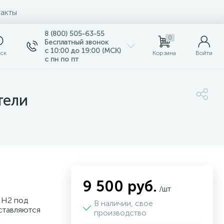
акты
8 (800) 505-63-55
0
Бесплатный звонок
с 10:00 до 19:00 (МСК)
ск
Корзина
Войти
с пн по пт
тели
9 500 руб.
/шт
 H2 под
В наличии, свое
ставляются
производство