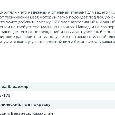
ширители - это надежный и стильный элемент для вашего H
ют технический цвет, который легко подойдет под любую о
 кто хочет добавить своему H2 более агрессивный и мощный
мени и не требует специальных навыков. Накладки на бамп
 защищает его от повреждений и повышает уровень безопа
ирокие расширители, вы получаете не только стильный элем
 упустите шанс улучшить внешний вид и безопасность ваш
лад Владимир
v-175
хнический, под покраску
ссия, Беларусь, Казахстан