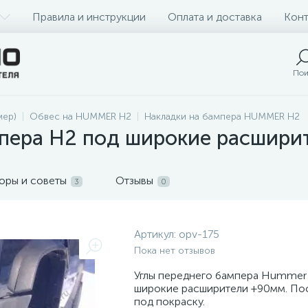
Правила и инструкции
Оплата и доставка
Конт
Пои
ер)
Обвес на HUMMER H2
Накладки на бампера HUMMER H2
мпера H2 под широкие расшири
оры и советы
Отзывы
3
0
Артикул:
opv-175
Пока нет отзывов
Углы переднего бампера Hummer
широкие расширители +90мм. По
под покраску.