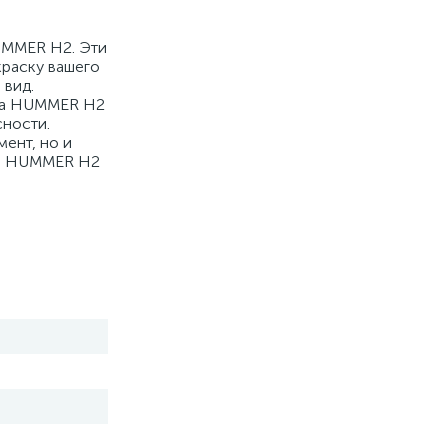
UMMER H2. Эти
краску вашего
 вид.
ера HUMMER H2
сности.
ент, но и
его HUMMER H2