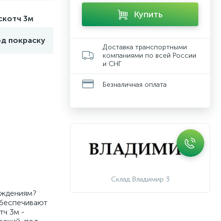
Купить
скотч 3м
од покраску
Доставка транспортными
компаниями по всей России
и СНГ
Безналичная оплата
Склад Владимир 3
реждениям?
обеспечивают
тч 3м -