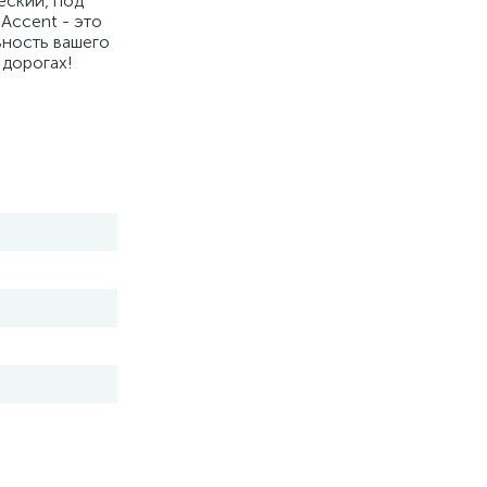
еский, под
Accent - это
ьность вашего
 дорогах!