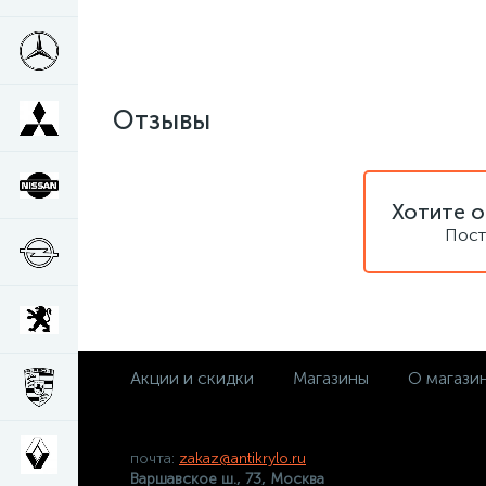
Отзывы
Хотите о
Пост
Акции и скидки
Магазины
О магази
почта:
zakaz@antikrylo.ru
Варшавское ш., 73, Москва