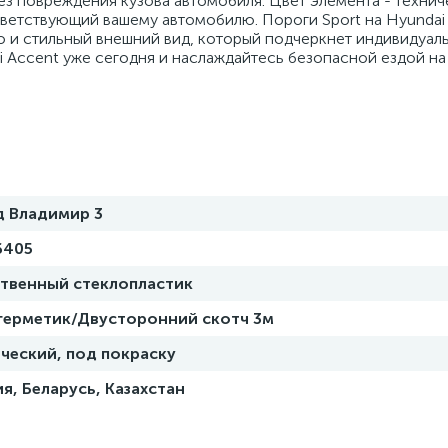
ез повреждения кузова автомобиля. Цвет элемента - технич
тветствующий вашему автомобилю. Пороги Sport на Hyundai 
о и стильный внешний вид, который подчеркнет индивидуал
i Accent уже сегодня и наслаждайтесь безопасной ездой на
д Владимир 3
6405
ственный стеклопластик
 герметик/Двусторонний скотч 3м
ческий, под покраску
я, Беларусь, Казахстан