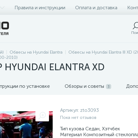
Правила и инструкции
Оплата и доставка
Конт
Пои
й)
Обвесы на Hyundai Elantra
Обвесы на Hyundai Elantra III XD 
000-2010)
 HYUNDAI ELANTRA XD
трукции по установке
Обзоры и советы
Допо
3
Артикул:
zto3093
Пока нет отзывов
Тип кузова Седан, Хэтчбек
Материал Композитный стеклопл