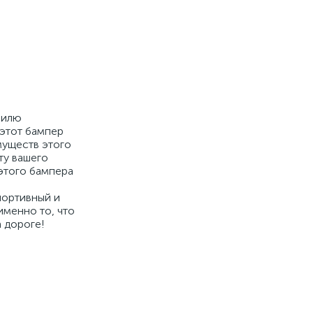
билю
 этот бампер
муществ этого
ту вашего
 этого бампера
портивный и
именно то, что
 дороге!