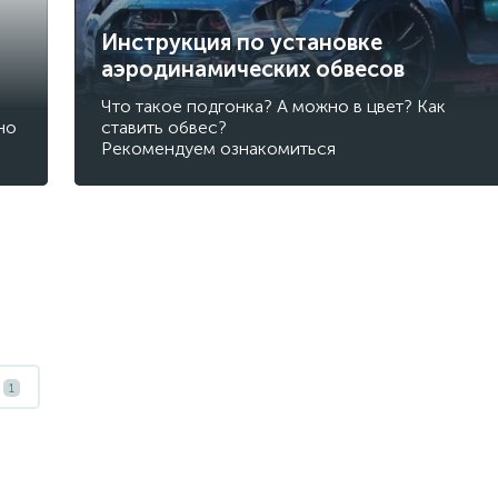
Инструкция по установке
аэродинамических обвесов
Что такое подгонка? А можно в цвет? Как
но
ставить обвес?
Рекомендуем ознакомиться
1