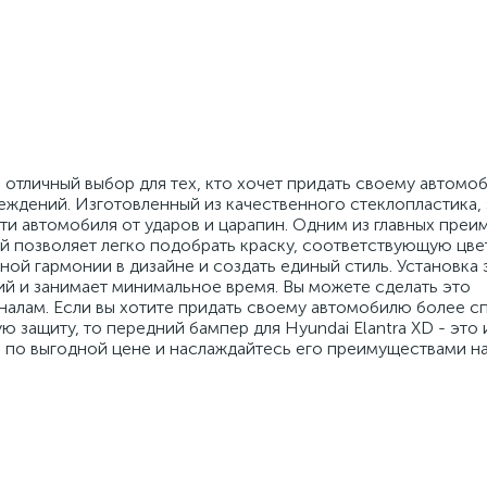
о отличный выбор для тех, кто хочет придать своему автомо
реждений. Изготовленный из качественного стеклопластика,
и автомобиля от ударов и царапин. Одним из главных преи
ый позволяет легко подобрать краску, соответствующую цве
ной гармонии в дизайне и создать единый стиль. Установка
лий и занимает минимальное время. Вы можете сделать это
налам. Если вы хотите придать своему автомобилю более с
 защиту, то передний бампер для Hyundai Elantra XD - это 
 по выгодной цене и наслаждайтесь его преимуществами на