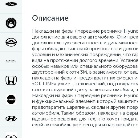
Описание
Накладки на фары / передние реснички Hyunda
дополнение для вашего автомобиля. Они прек
дополнительную элегантность и динамичность
фары обладают высокой прочностью и долгов
условий и механических повреждений, что га
вида на протяжении долгого времени. Установ
особых навыков или специального оборудован
двусторонний скотч 3M, в зависимости от в
накладок на фары и предотвратит их смещение
«GT-LINE» узкие – технический, под покраску
соответствующий цвету вашего автомобиля, ч
Накладки на фары / передние реснички Hyunda
и функциональный элемент, который защитит
предотвратить царапины, сколы и другие пов
автомобиля. Таким образом, накладки на фары 
идеальное решение для тех, кто хочет придат
свой автомобиль уже сегодня и наслаждайте