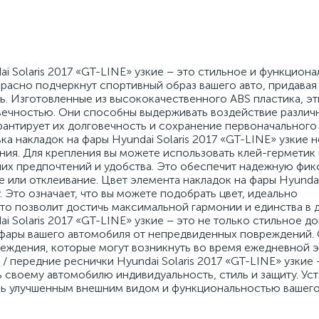
i Solaris 2017 «GT-LINE» узкие – это стильное и функцион
расно подчеркнут спортивный образ вашего авто, придавая
. Изготовленные из высококачественного ABS пластика, эт
ечностью. Они способны выдерживать воздействие различ
рантирует их долговечность и сохранение первоначального
ка накладок на фары Hyundai Solaris 2017 «GT-LINE» узкие н
ия. Для крепления вы можете использовать клей-герметик
аших предпочтений и удобства. Это обеспечит надежную фи
 или отклеивание. Цвет элемента накладок на фары Hyundai 
. Это означает, что вы можете подобрать цвет, идеально
то позволит достичь максимальной гармонии и единства в д
i Solaris 2017 «GT-LINE» узкие – это не только стильное д
 фары вашего автомобиля от непредвиденных повреждений.
реждения, которые могут возникнуть во время ежедневной 
/ передние реснички Hyundai Solaris 2017 «GT-LINE» узкие 
ь своему автомобилю индивидуальность, стиль и защиту. Уст
сь улучшенным внешним видом и функциональностью вашего