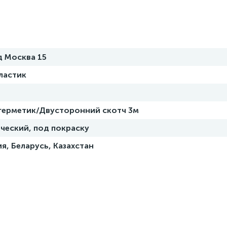
д Москва 15
ластик
 герметик/Двусторонний скотч 3м
ческий, под покраску
я, Беларусь, Казахстан