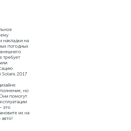
альное
 ему
и накладки на
ных погодных
 внешнего
е требует
 или
ксацию
Solaris 2017
изайне.
ополнение, но
 Они помогут
эксплуатации
– это
ановите их на
 авто!