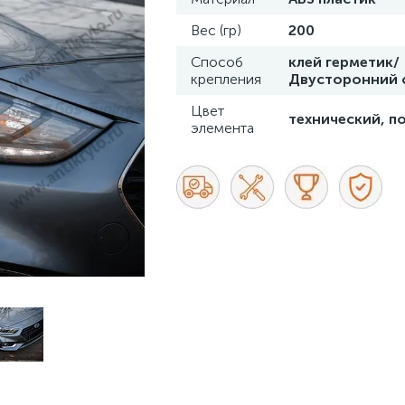
Вес (гр)
200
Способ
клей герметик/
крепления
Двусторонний 
Цвет
технический, п
элемента