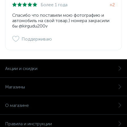
Более 1 года
+2
Спасибо что поставили мою фотографию и
автомобиль на свой товар;) номера закрасили
бы @kirgudu200v
Поддерживаю
Акции и скидки
Магазины
О магазине
Правила и инструкции