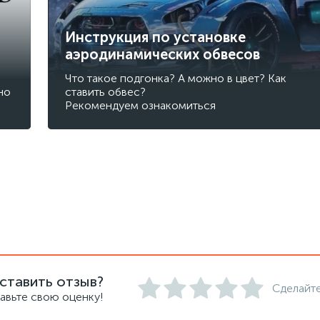
Инструкция по установке
аэродинамических обвесов
Что такое подгонка? А можно в цвет? Как
но
ставить обвес?
Рекомендуем ознакомиться
ставить отзыв?
Сделайте
авьте свою оценку!