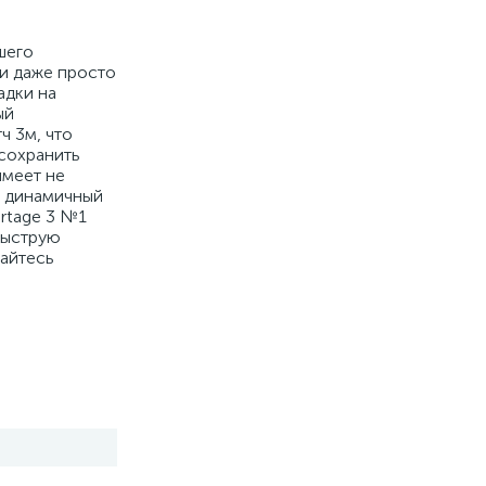
ашего
 и даже просто
адки на
ый
ч 3м, что
 сохранить
имеет не
и динамичный
rtage 3 №1
быструю
дайтесь