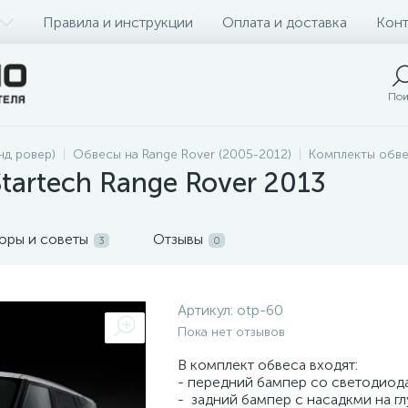
Правила и инструкции
Оплата и доставка
Конт
Пои
нд ровер)
Обвесы на Range Rover (2005-2012)
Комплекты обве
tartech Range Rover 2013
оры и советы
Отзывы
3
0
Артикул:
otp-60
Пока нет отзывов
В комплект обвеса входят:
- передний бампер со светодиод
- задний бампер с насадкми на г