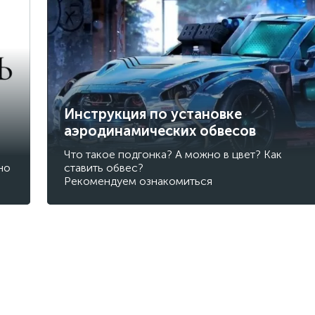
Инструкция по установке
аэродинамических обвесов
Что такое подгонка? А можно в цвет? Как
но
ставить обвес?
Рекомендуем ознакомиться