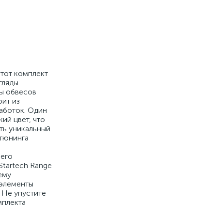
Этот комплект
гляды
ты обвесов
оит из
аботок. Один
ий цвет, что
ать уникальный
 тюнинга
 его
Startech Range
ему
 элементы
 Не упустите
мплекта