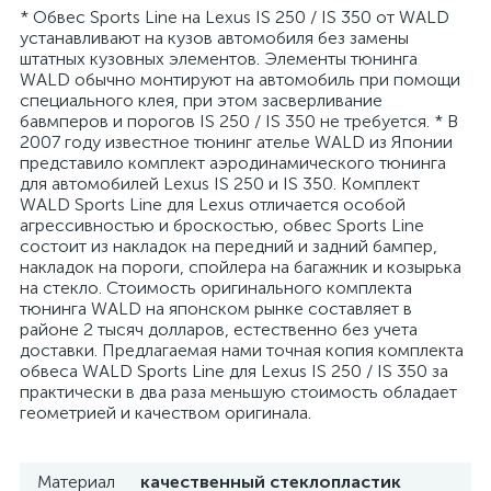
* Обвес Sports Line на Lexus IS 250 / IS 350 от WALD
устанавливают на кузов автомобиля без замены
штатных кузовных элементов. Элементы тюнинга
WALD обычно монтируют на автомобиль при помощи
специального клея, при этом засверливание
бавмперов и порогов IS 250 / IS 350 не требуется. * В
2007 году известное тюнинг ателье WALD из Японии
представило комплект аэродинамического тюнинга
для автомобилей Lexus IS 250 и IS 350. Комплект
WALD Sports Line для Lexus отличается особой
агрессивностью и броскостью, обвес Sports Line
состоит из накладок на передний и задний бампер,
накладок на пороги, спойлера на багажник и козырька
на стекло. Стоимость оригинального комплекта
тюнинга WALD на японском рынке составляет в
районе 2 тысяч долларов, естественно без учета
доставки. Предлагаемая нами точная копия комплекта
обвеса WALD Sports Line для Lexus IS 250 / IS 350 за
практически в два раза меньшую стоимость обладает
геометрией и качеством оригинала.
Материал
качественный стеклопластик