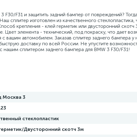
3 F30/F31 и защитить задний бампер от повреждений? Тогд
Наш сплитер изготовлен из качественного стеклопластика, 
Способ крепления - клей герметик или двусторонний скотч 
 Цвет элемента - технический, под покраску, что дает во
 с вашим автомобилем. Заказав сплитер заднего бампера у н
и быструю доставку по всей России. Не упустите возможнос
 с нашим сплитером заднего бампера для BMW 3 F30/F31!
д Москва 3
123
ственный стеклопластик
 герметик/Двусторонний скотч 3м