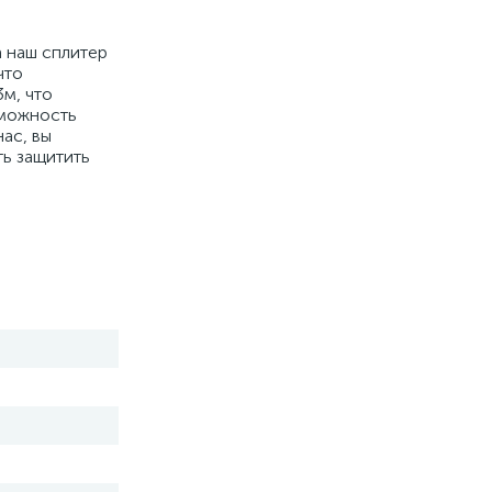
а наш сплитер
что
3м, что
зможность
ас, вы
ть защитить