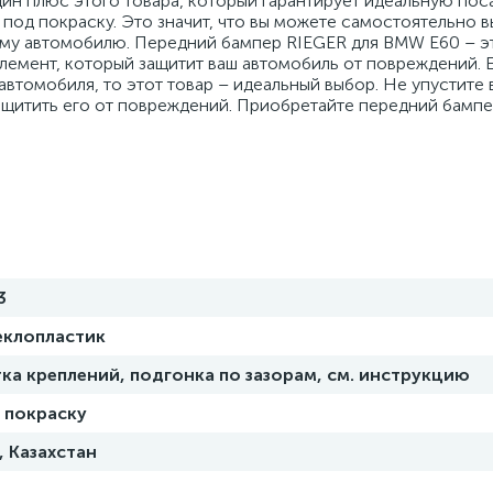
дин плюс этого товара, который гарантирует идеальную пос
 под покраску. Это значит, что вы можете самостоятельно в
му автомобилю. Передний бампер RIEGER для BMW E60 – эт
элемент, который защитит ваш автомобиль от повреждений. 
автомобиля, то этот товар – идеальный выбор. Не упустите
ащитить его от повреждений. Приобретайте передний бампе
3
еклопластик
ка креплений, подгонка по зазорам, см. инструкцию
 покраску
, Казахстан