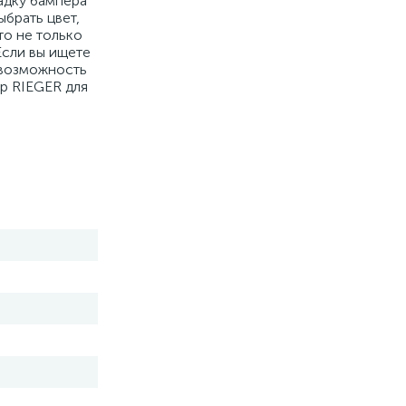
адку бампера
ыбрать цвет,
о не только
Если вы ищете
 возможность
р RIEGER для