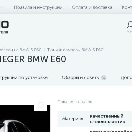
Правила и инструкции
Оплата и доставка
Конт
Пои
бвесы на BMW 5 E60
Тюнинг бамперы BMW 5 E60
RIEGER BMW E60
трукции по установке
Обзоры и советы
Допо
3
Пока нет отзывов
качественный
Материал
стеклопластик
перенос/доработ