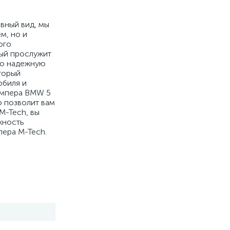
вный вид, мы
м, но и
ого
рый прослужит
его надежную
оторый
обиля и
бампера BMW 5
о позволит вам
M-Tech, вы
жность
пера M-Tech.