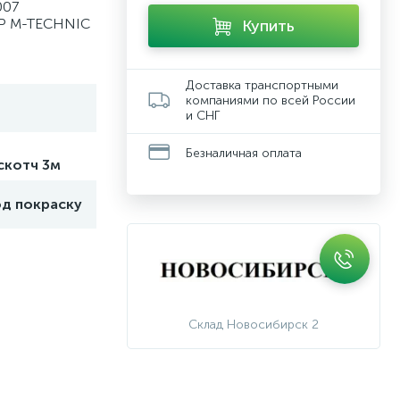
007
Р M-TECHNIC
Купить
Доставка транспортными
компаниями по всей России
и СНГ
Безналичная оплата
скотч 3м
од покраску
Склад Новосибирск 2