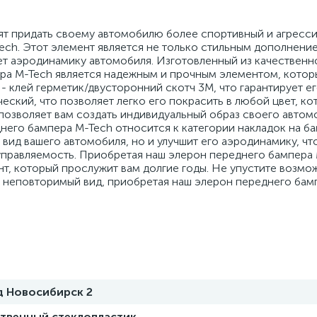
ят придать своему автомобилю более спортивный и агресси
ch. Этот элемент является не только стильным дополнение
т аэродинамику автомобиля. Изготовленный из качественн
ера M-Tech является надежным и прочным элементом, кото
 - клей герметик/двусторонний скотч 3М, что гарантирует 
еский, что позволяет легко его покрасить в любой цвет, к
 позволяет вам создать индивидуальный образ своего автом
днего бампера M-Tech относится к категории накладок на 
 вид вашего автомобиля, но и улучшит его аэродинамику, чт
управляемость. Приобретая наш элерон переднего бампера 
т, который прослужит вам долгие годы. Не упустите возмо
 неповторимый вид, приобретая наш элерон переднего бам
д Новосибирск 2
ственный стеклопластик