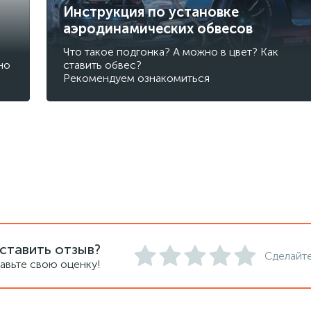
Инструкция по установке
аэродинамических обвесов
Что такое подгонка? А можно в цвет? Как
но
ставить обвес?
Рекомендуем ознакомиться
ставить отзыв?
Сделайте
авьте свою оценку!